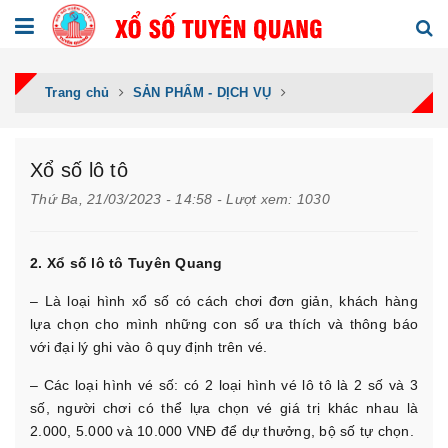
Trang chủ
SẢN PHẨM - DỊCH VỤ
Xổ số lô tô
Thứ Ba, 21/03/2023 - 14:58 - Lượt xem: 1030
2. Xổ số lô tô Tuyên Quang
– Là loại hình xổ số có cách chơi đơn giản, khách hàng
lựa chọn cho mình những con số ưa thích và thông báo
với đại lý ghi vào ô quy định trên vé.
– Các loại hình vé số: có 2 loại hình vé lô tô là 2 số và 3
số, người chơi có thể lựa chọn vé giá trị khác nhau là
2.000, 5.000 và 10.000 VNĐ để dự thưởng, bộ số tự chọn.