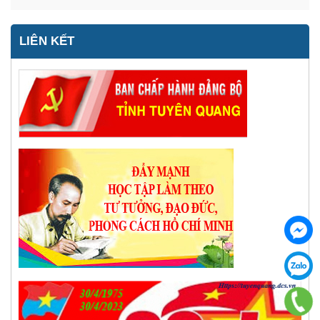
LIÊN KẾT