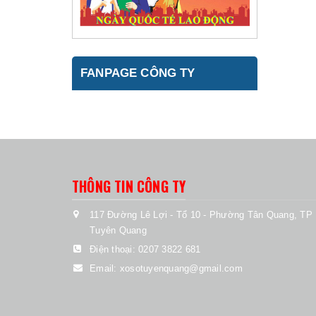
FANPAGE CÔNG TY
THÔNG TIN CÔNG TY
117 Đường Lê Lợi - Tổ 10 - Phường Tân Quang, TP
Tuyên Quang
Điện thoại:
0207 3822 681
Email:
xosotuyenquang@gmail.com