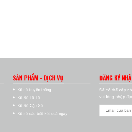
SẢN PHẨM - DỊCH VỤ
ĐĂNG KÝ NHẬ
Xổ số truyền thông
Để có thể cập nh
vui lòng nhập đị
Xổ Số Lô Tô
Xổ Số Cặp Số
Xổ số cào biết kết quả ngay